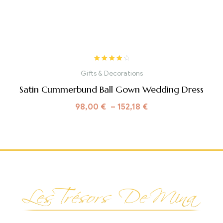
Note
4.00
Gifts & Decorations
sur 5
Satin Cummerbund Ball Gown Wedding Dress
98,00
€
–
152,18
€