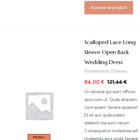
Acheter le produit
Scalloped Lace Long
Sleeve Open Back
Wedding Dress
Bridesmaids
,
Dresses
84,00
€
121,66
€
Ut ratione qui sunt officiis
quo cum ut. Quas aliquam
cum ipsam facere quaerat.
Et et aut quibusdam
deleniti nisi sunt rerum.
Consequatur molestiae ad
PROMO !
molestias eius unde facere