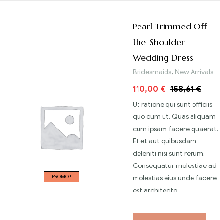
Pearl Trimmed Off-
the-Shoulder
Wedding Dress
Bridesmaids
,
New Arrivals
110,00
€
158,61
€
Ut ratione qui sunt officiis
quo cum ut. Quas aliquam
cum ipsam facere quaerat.
Et et aut quibusdam
deleniti nisi sunt rerum.
Consequatur molestiae ad
PROMO !
molestias eius unde facere
est architecto.